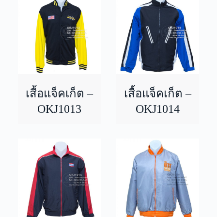
เสื้อแจ็คเก็ต –
เสื้อแจ็คเก็ต –
OKJ1013
OKJ1014