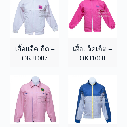
เสื้อแจ็คเก็ต –
เสื้อแจ็คเก็ต –
OKJ1007
OKJ1008