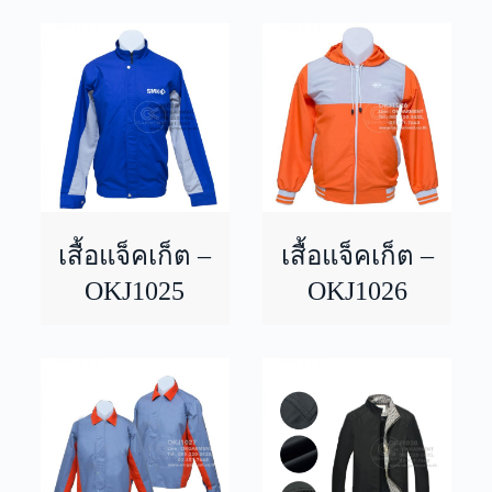
เสื้อแจ็คเก็ต –
เสื้อแจ็คเก็ต –
OKJ1025
OKJ1026