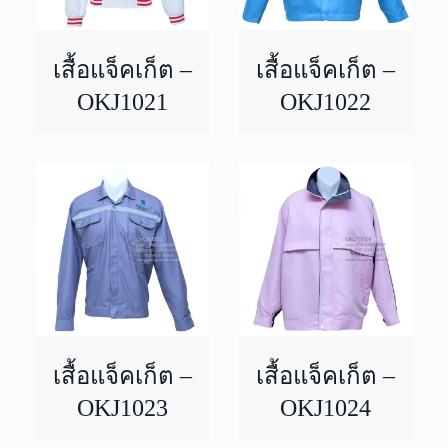
เสื้อแจ็คเก็ต –
เสื้อแจ็คเก็ต –
OKJ1021
OKJ1022
เสื้อแจ็คเก็ต –
เสื้อแจ็คเก็ต –
OKJ1023
OKJ1024