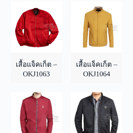
เสื้อแจ็คเก็ต –
เสื้อแจ็คเก็ต –
OKJ1063
OKJ1064