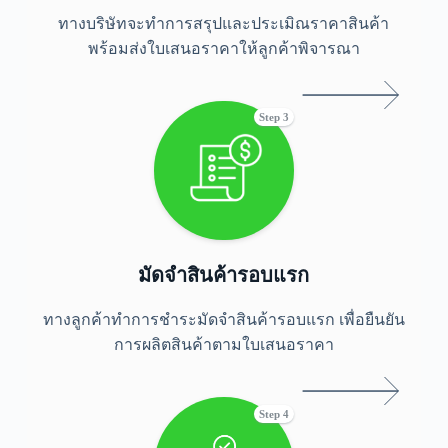
ทางบริษัทจะทำการสรุปและประเมิณราคาสินค้า
พร้อมส่งใบเสนอราคาให้ลูกค้าพิจารณา
Step 3
มัดจำสินค้ารอบแรก
ทางลูกค้าทำการชำระมัดจำสินค้ารอบแรก เพื่อยืนยัน
การผลิตสินค้าตามใบเสนอราคา
Step 4