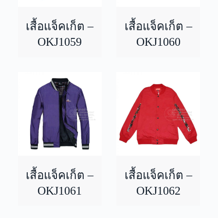
เสื้อแจ็คเก็ต –
เสื้อแจ็คเก็ต –
OKJ1059
OKJ1060
เสื้อแจ็คเก็ต –
เสื้อแจ็คเก็ต –
OKJ1061
OKJ1062