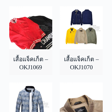
เสื้อแจ็คเก็ต –
เสื้อแจ็คเก็ต –
OKJ1069
OKJ1070