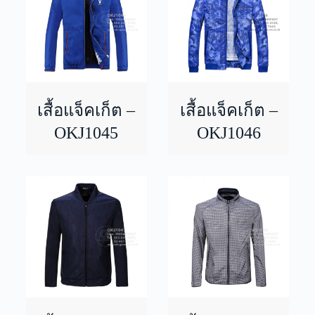
เสื้อแจ็คเก็ต –
เสื้อแจ็คเก็ต –
OKJ1045
OKJ1046