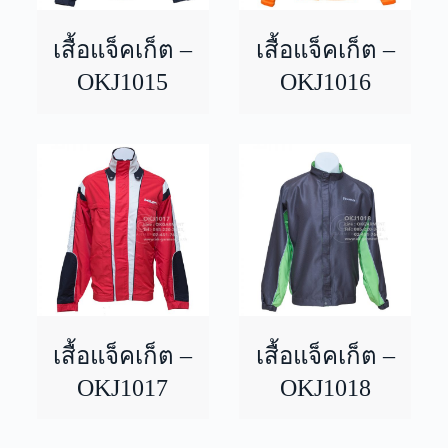
เสื้อแจ็คเก็ต –
เสื้อแจ็คเก็ต –
OKJ1015
OKJ1016
เสื้อแจ็คเก็ต –
เสื้อแจ็คเก็ต –
OKJ1017
OKJ1018