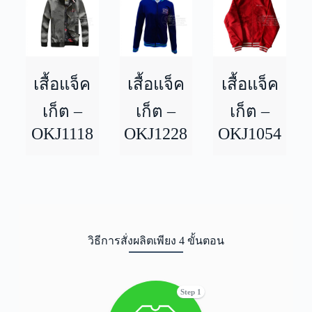
เสื้อแจ็ค
เสื้อแจ็ค
เสื้อแจ็ค
เก็ต –
เก็ต –
เก็ต –
OKJ1118
OKJ1228
OKJ1054
วิธีการสั่งผลิตเพียง 4 ขั้นตอน
Step 1