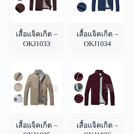
เสื้อแจ็คเก็ต –
เสื้อแจ็คเก็ต –
OKJ1033
OKJ1034
เสื้อแจ็คเก็ต –
เสื้อแจ็คเก็ต –