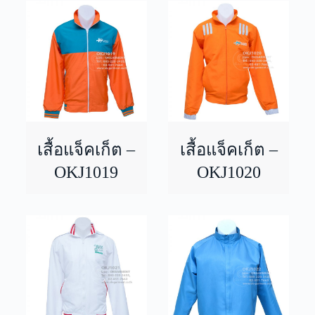
เสื้อแจ็คเก็ต –
เสื้อแจ็คเก็ต –
OKJ1019
OKJ1020