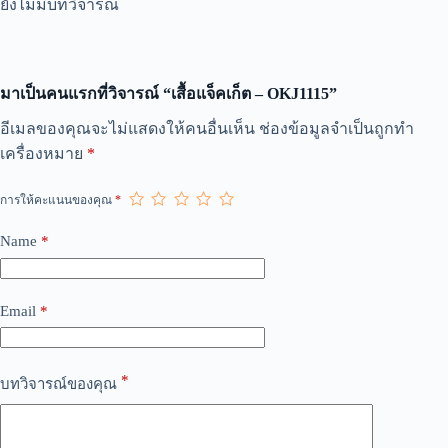
ยังไม่มีบทวิจารณ์
มาเป็นคนแรกที่วิจารณ์ “เสื้อแจ็คเก็ต – OKJ1115”
A
อีเมลของคุณจะไม่แสดงให้คนอื่นเห็น
ช่องข้อมูลจำเป็นถูกทำ
l
เครื่องหมาย
*
t
e
r
การให้คะแนนของคุณ
*
n
a
Name
*
t
i
v
e
Email
*
:
*
บทวิจารณ์ของคุณ