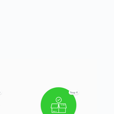
3
Step 4