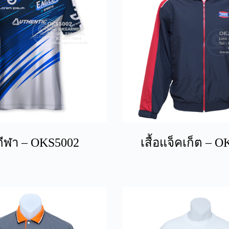
อกีฬา – OKS5002
เสื้อแจ็คเก็ต – 