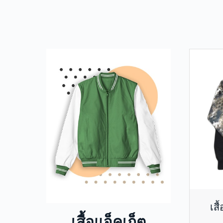
เสื
เสื้อแจ็คเก็ต