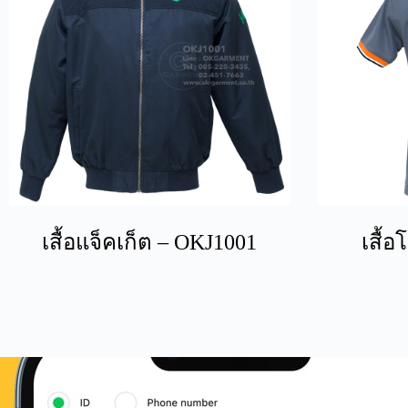
เสื้อแจ็คเก็ต – OKJ1001
เสื้