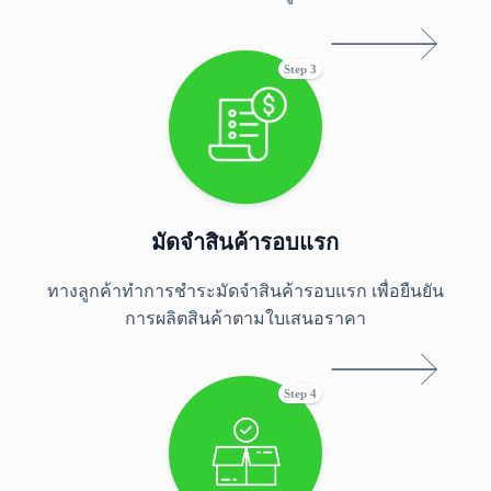
Step 3
มัดจำสินค้ารอบแรก
ทางลูกค้าทำการชำระมัดจำสินค้ารอบแรก เพื่อยืนยัน
การผลิตสินค้าตามใบเสนอราคา
Step 4