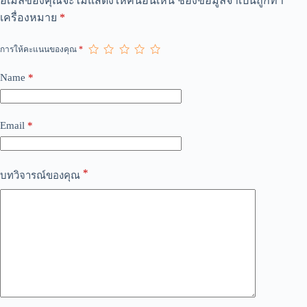
อีเมลของคุณจะไม่แสดงให้คนอื่นเห็น
ช่องข้อมูลจำเป็นถูกทำ
l
เครื่องหมาย
*
t
e
r
การให้คะแนนของคุณ
*
n
a
Name
*
t
i
v
e
Email
*
:
*
บทวิจารณ์ของคุณ