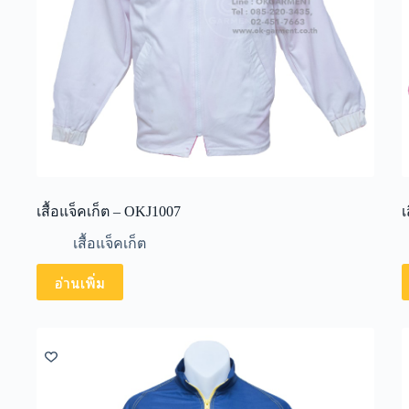
เสื้อแจ็คเก็ต – OKJ1007
เ
เสื้อแจ็คเก็ต
อ่านเพิ่ม