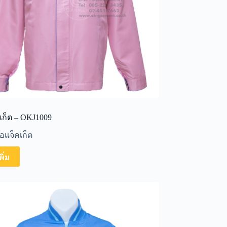
คเก็ต – OKJ1009
ื้อแจ็คเก็ต
พิ่ม