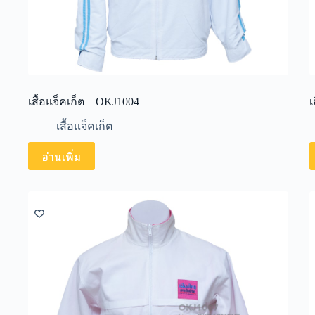
เสื้อแจ็คเก็ต – OKJ1004
เ
เสื้อแจ็คเก็ต
อ่านเพิ่ม