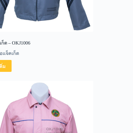
คเก็ต – OKJ1006
ื้อแจ็คเก็ต
พิ่ม