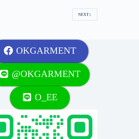
NEXT
OKGARMENT
@OKGARMENT
O_EE