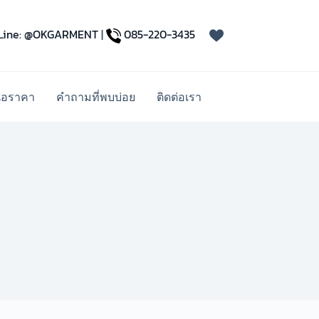
Line: @OKGARMENT
|
085-220-3435
นอราคา
คำถามที่พบบ่อย
ติดต่อเรา