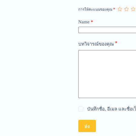
t
การให้คะแนนของคุณ
*
e
r
n
Name
*
a
t
i
*
v
บทวิจารณ์ของคุณ
e
:
บันทึกชื่อ, อีเมล และชื่
ส่ง