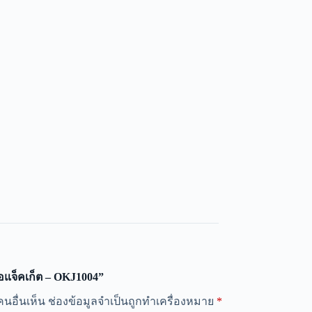
้อแจ็คเก็ต – OKJ1004”
นอื่นเห็น
ช่องข้อมูลจำเป็นถูกทำเครื่องหมาย
*