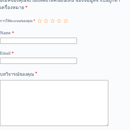
อีเมลของคุณจะไม่แสดงให้คนอื่นเห็น
ช่องข้อมูลจำเป็นถูกทำ
l
เครื่องหมาย
*
t
e
r
การให้คะแนนของคุณ
*
n
a
Name
*
t
i
v
e
Email
*
:
*
บทวิจารณ์ของคุณ