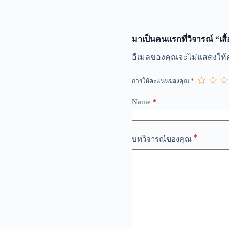
มาเป็นคนแรกที่วิจารณ์ “เสื
A
อีเมลของคุณจะไม่แสดงให้ค
l
t
การให้คะแนนของคุณ
*
e
r
n
Name
*
a
t
i
*
v
บทวิจารณ์ของคุณ
e
: