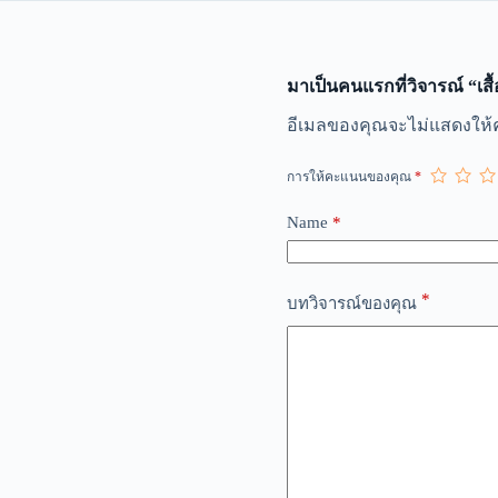
มาเป็นคนแรกที่วิจารณ์ “เสื
A
อีเมลของคุณจะไม่แสดงให้ค
l
t
การให้คะแนนของคุณ
*
e
r
n
Name
*
a
t
i
*
v
บทวิจารณ์ของคุณ
e
: