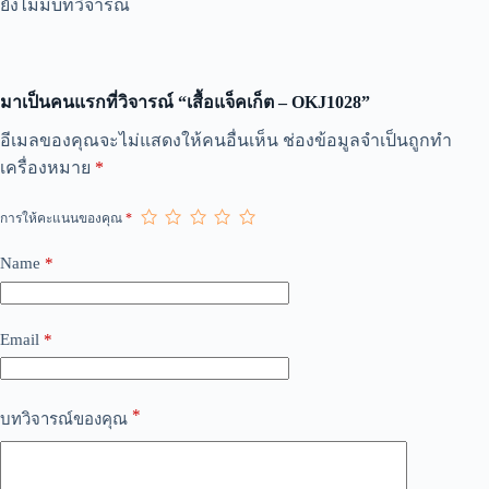
ยังไม่มีบทวิจารณ์
มาเป็นคนแรกที่วิจารณ์ “เสื้อแจ็คเก็ต – OKJ1028”
A
อีเมลของคุณจะไม่แสดงให้คนอื่นเห็น
ช่องข้อมูลจำเป็นถูกทำ
l
เครื่องหมาย
*
t
e
r
การให้คะแนนของคุณ
*
n
a
Name
*
t
i
v
e
Email
*
:
*
บทวิจารณ์ของคุณ