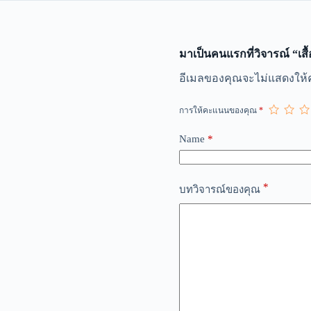
มาเป็นคนแรกที่วิจารณ์ “เสื
A
อีเมลของคุณจะไม่แสดงให้ค
l
t
การให้คะแนนของคุณ
*
e
r
n
Name
*
a
t
i
*
v
บทวิจารณ์ของคุณ
e
: