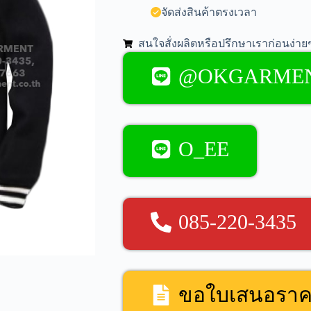
จัดส่งสินค้าตรงเวลา
สนใจสั่งผลิตหรือปรึกษาเราก่อนง่ายๆ
@OKGARME
O_EE
085-220-3435
ขอใบเสนอรา