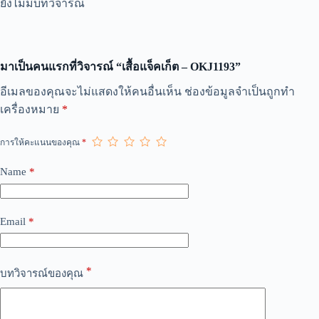
ยังไม่มีบทวิจารณ์
มาเป็นคนแรกที่วิจารณ์ “เสื้อแจ็คเก็ต – OKJ1193”
A
อีเมลของคุณจะไม่แสดงให้คนอื่นเห็น
ช่องข้อมูลจำเป็นถูกทำ
l
เครื่องหมาย
*
t
e
r
การให้คะแนนของคุณ
*
n
a
Name
*
t
i
v
e
Email
*
:
*
บทวิจารณ์ของคุณ