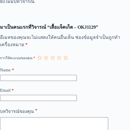
ยังไม่มีบทวิจารณ์
มาเป็นคนแรกที่วิจารณ์ “เสื้อแจ็คเก็ต – OKJ1129”
A
อีเมลของคุณจะไม่แสดงให้คนอื่นเห็น
ช่องข้อมูลจำเป็นถูกทำ
l
เครื่องหมาย
*
t
e
r
การให้คะแนนของคุณ
*
n
a
Name
*
t
i
v
e
Email
*
:
*
บทวิจารณ์ของคุณ