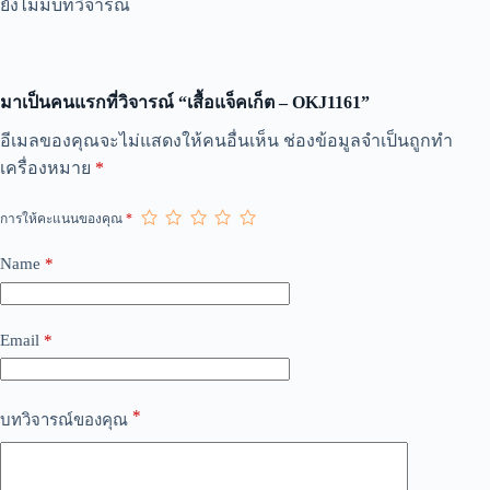
ยังไม่มีบทวิจารณ์
มาเป็นคนแรกที่วิจารณ์ “เสื้อแจ็คเก็ต – OKJ1161”
A
อีเมลของคุณจะไม่แสดงให้คนอื่นเห็น
ช่องข้อมูลจำเป็นถูกทำ
l
เครื่องหมาย
*
t
e
r
การให้คะแนนของคุณ
*
n
a
Name
*
t
i
v
e
Email
*
:
*
บทวิจารณ์ของคุณ