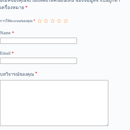
อีเมลของคุณจะไม่แสดงให้คนอื่นเห็น
ช่องข้อมูลจำเป็นถูกทำ
l
เครื่องหมาย
*
t
e
r
การให้คะแนนของคุณ
*
n
a
Name
*
t
i
v
e
Email
*
:
*
บทวิจารณ์ของคุณ