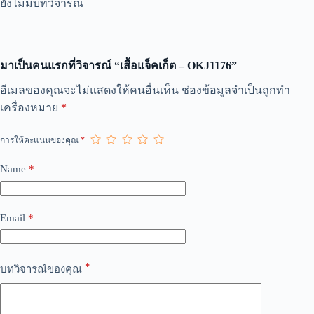
ยังไม่มีบทวิจารณ์
มาเป็นคนแรกที่วิจารณ์ “เสื้อแจ็คเก็ต – OKJ1176”
A
อีเมลของคุณจะไม่แสดงให้คนอื่นเห็น
ช่องข้อมูลจำเป็นถูกทำ
l
เครื่องหมาย
*
t
e
r
การให้คะแนนของคุณ
*
n
a
Name
*
t
i
v
e
Email
*
:
*
บทวิจารณ์ของคุณ