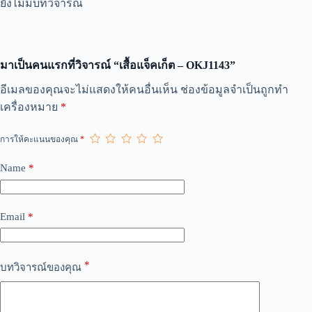
ยังไม่มีบทวิจารณ์
มาเป็นคนแรกที่วิจารณ์ “เสื้อแจ็คเก็ต – OKJ1143”
A
อีเมลของคุณจะไม่แสดงให้คนอื่นเห็น
ช่องข้อมูลจำเป็นถูกทำ
l
เครื่องหมาย
*
t
e
r
การให้คะแนนของคุณ
*
n
a
Name
*
t
i
v
e
Email
*
:
*
บทวิจารณ์ของคุณ