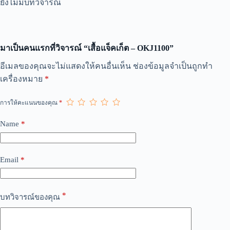
ยังไม่มีบทวิจารณ์
มาเป็นคนแรกที่วิจารณ์ “เสื้อแจ็คเก็ต – OKJ1100”
A
อีเมลของคุณจะไม่แสดงให้คนอื่นเห็น
ช่องข้อมูลจำเป็นถูกทำ
l
เครื่องหมาย
*
t
e
r
การให้คะแนนของคุณ
*
n
a
Name
*
t
i
v
e
Email
*
:
*
บทวิจารณ์ของคุณ