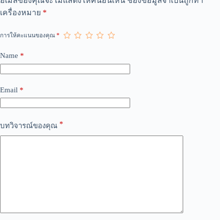
อีเมลของคุณจะไม่แสดงให้คนอื่นเห็น
ช่องข้อมูลจำเป็นถูกทำ
l
เครื่องหมาย
*
t
e
r
การให้คะแนนของคุณ
*
n
a
Name
*
t
i
v
e
Email
*
:
*
บทวิจารณ์ของคุณ