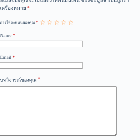
อีเมลของคุณจะไม่แสดงให้คนอื่นเห็น
ช่องข้อมูลจำเป็นถูกทำ
l
เครื่องหมาย
*
t
e
r
การให้คะแนนของคุณ
*
n
a
Name
*
t
i
v
e
Email
*
:
*
บทวิจารณ์ของคุณ