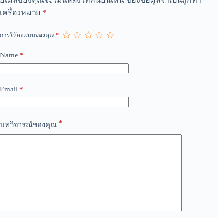
อีเมลของคุณจะไม่แสดงให้คนอื่นเห็น
ช่องข้อมูลจำเป็นถูกทำ
l
เครื่องหมาย
*
t
e
r
การให้คะแนนของคุณ
*
n
a
Name
*
t
i
v
e
Email
*
:
*
บทวิจารณ์ของคุณ