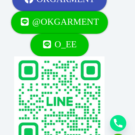
@OKGARMENT
O_EE