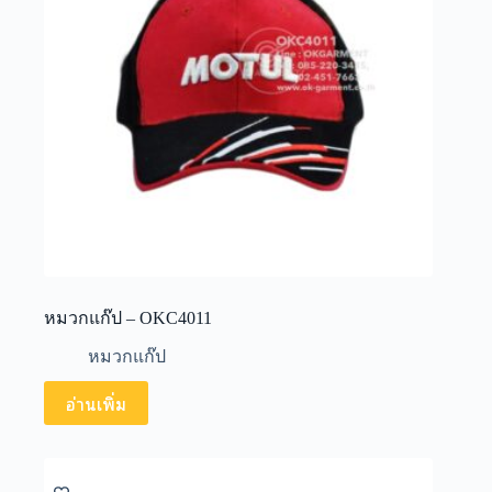
หมวกแก๊ป – OKC4011
หมวกแก๊ป
อ่านเพิ่ม