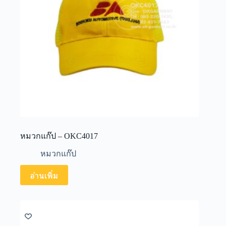
หมวกแก๊ป – OKC4017
หมวกแก๊ป
อ่านเพิ่ม