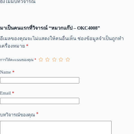
ยังไม่มีบทวิจารณ์
มาเป็นคนแรกที่วิจารณ์ “หมวกแก๊ป – OKC4008”
A
อีเมลของคุณจะไม่แสดงให้คนอื่นเห็น
ช่องข้อมูลจำเป็นถูกทำ
l
เครื่องหมาย
*
t
e
r
การให้คะแนนของคุณ
*
n
a
Name
*
t
i
v
e
Email
*
:
*
บทวิจารณ์ของคุณ