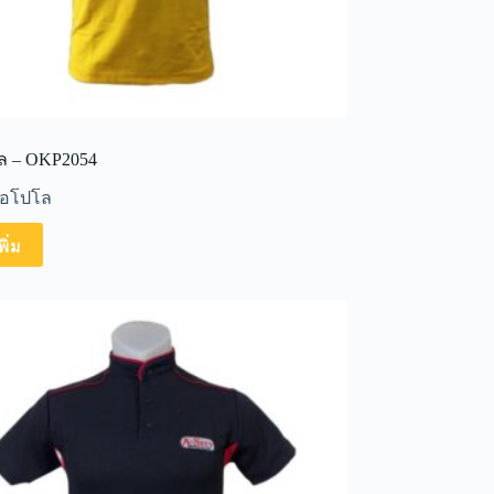
โล – OKP2054
ื้อโปโล
พิ่ม