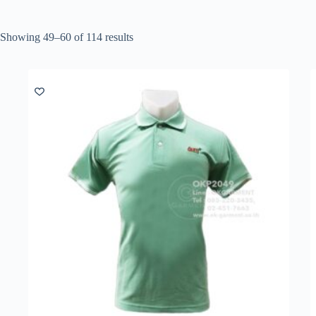
Showing 49–60 of 114 results