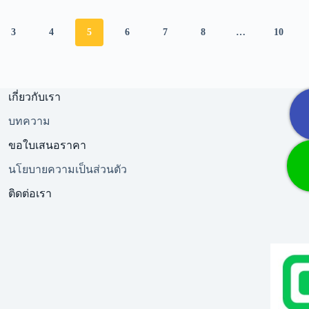
3
4
5
6
7
8
…
10
เกี่ยวกับเรา
บทความ
ขอใบเสนอราคา
นโยบายความเป็นส่วนตัว
ติดต่อเรา