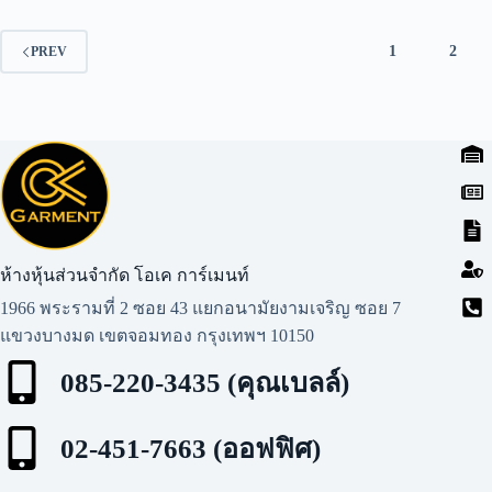
1
2
PREV
ห้างหุ้นส่วนจำกัด โอเค การ์เมนท์​
1966 พระรามที่ 2 ซอย 43 แยกอนามัยงามเจริญ ซอย 7
แขวงบางมด เขตจอมทอง กรุงเทพฯ 10150
085-220-3435 (คุณเบลล์)
02-451-7663 (ออฟฟิศ)