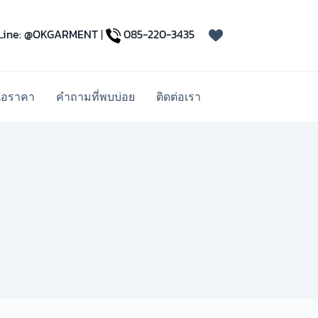
Line: @OKGARMENT
|
085-220-3435
นอราคา
คำถามที่พบบ่อย
ติดต่อเรา