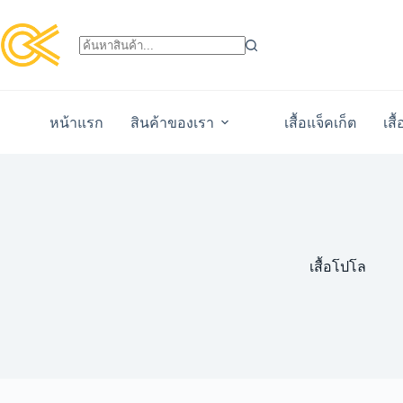
หน้าแรก
สินค้าของเรา
เสื้อแจ็คเก็ต
เสื
เสื้อโปโล