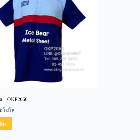
โล – OKP2060
ื้อโปโล
พิ่ม