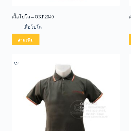
เสื้อโปโล – OKP2049
เ
เสื้อโปโล
อ่านเพิ่ม