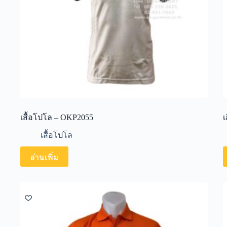
เสื้อโปโล – OKP2055
เ
เสื้อโปโล
อ่านเพิ่ม