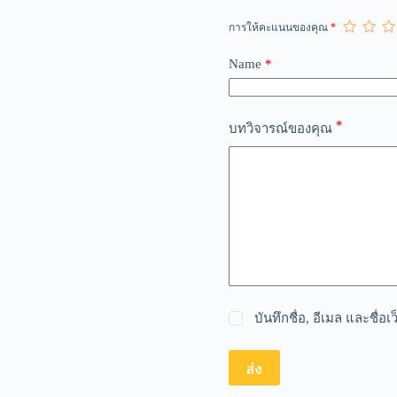
t
การให้คะแนนของคุณ
*
e
r
n
Name
*
a
t
i
*
v
บทวิจารณ์ของคุณ
e
:
บันทึกชื่อ, อีเมล และชื่
ส่ง