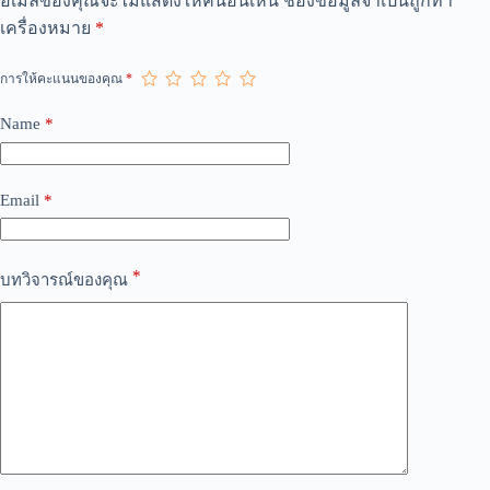
อีเมลของคุณจะไม่แสดงให้คนอื่นเห็น
ช่องข้อมูลจำเป็นถูกทำ
l
เครื่องหมาย
*
t
e
r
การให้คะแนนของคุณ
*
n
a
Name
*
t
i
v
e
Email
*
:
*
บทวิจารณ์ของคุณ