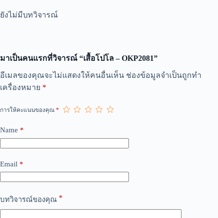
ยังไม่มีบทวิจารณ์
มาเป็นคนแรกที่วิจารณ์ “เสื้อโปโล – OKP2081”
A
อีเมลของคุณจะไม่แสดงให้คนอื่นเห็น
ช่องข้อมูลจำเป็นถูกทำ
l
เครื่องหมาย
*
t
e
r
การให้คะแนนของคุณ
*
n
a
Name
*
t
i
v
e
Email
*
:
*
บทวิจารณ์ของคุณ