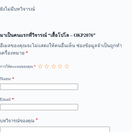
ยังไม่มีบทวิจารณ์
มาเป็นคนแรกที่วิจารณ์ “เสื้อโปโล – OKP2076”
A
อีเมลของคุณจะไม่แสดงให้คนอื่นเห็น
ช่องข้อมูลจำเป็นถูกทำ
l
เครื่องหมาย
*
t
e
r
การให้คะแนนของคุณ
*
n
a
Name
*
t
i
v
e
Email
*
:
*
บทวิจารณ์ของคุณ