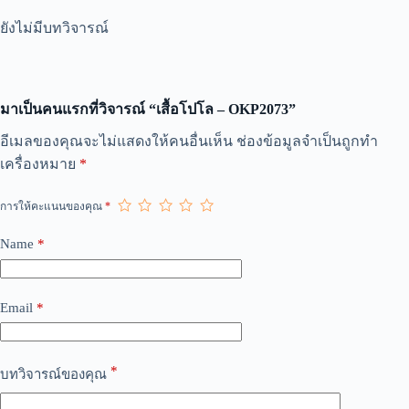
ยังไม่มีบทวิจารณ์
มาเป็นคนแรกที่วิจารณ์ “เสื้อโปโล – OKP2073”
A
อีเมลของคุณจะไม่แสดงให้คนอื่นเห็น
ช่องข้อมูลจำเป็นถูกทำ
l
เครื่องหมาย
*
t
e
r
การให้คะแนนของคุณ
*
n
a
Name
*
t
i
v
e
Email
*
:
*
บทวิจารณ์ของคุณ