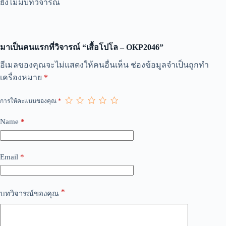
ยังไม่มีบทวิจารณ์
มาเป็นคนแรกที่วิจารณ์ “เสื้อโปโล – OKP2046”
A
อีเมลของคุณจะไม่แสดงให้คนอื่นเห็น
ช่องข้อมูลจำเป็นถูกทำ
l
เครื่องหมาย
*
t
e
r
การให้คะแนนของคุณ
*
n
a
Name
*
t
i
v
e
Email
*
:
*
บทวิจารณ์ของคุณ