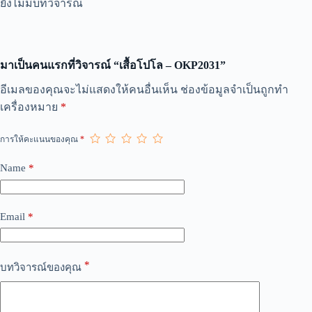
ยังไม่มีบทวิจารณ์
มาเป็นคนแรกที่วิจารณ์ “เสื้อโปโล – OKP2031”
A
อีเมลของคุณจะไม่แสดงให้คนอื่นเห็น
ช่องข้อมูลจำเป็นถูกทำ
l
เครื่องหมาย
*
t
e
r
การให้คะแนนของคุณ
*
n
a
Name
*
t
i
v
e
Email
*
:
*
บทวิจารณ์ของคุณ