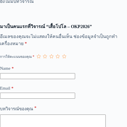
ยังไม่มีบทวิจารณ์
มาเป็นคนแรกที่วิจารณ์ “เสื้อโปโล – OKP2026”
A
อีเมลของคุณจะไม่แสดงให้คนอื่นเห็น
ช่องข้อมูลจำเป็นถูกทำ
l
เครื่องหมาย
*
t
e
r
การให้คะแนนของคุณ
*
n
a
Name
*
t
i
v
e
Email
*
:
*
บทวิจารณ์ของคุณ