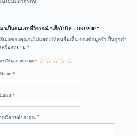
ยังไม่มีบทวิจารณ์
มาเป็นคนแรกที่วิจารณ์ “เสื้อโปโล – OKP2002”
A
อีเมลของคุณจะไม่แสดงให้คนอื่นเห็น
ช่องข้อมูลจำเป็นถูกทำ
l
เครื่องหมาย
*
t
e
r
การให้คะแนนของคุณ
*
n
a
Name
*
t
i
v
e
Email
*
:
*
บทวิจารณ์ของคุณ