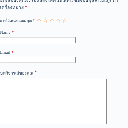
อีเมลของคุณจะไม่แสดงให้คนอื่นเห็น
ช่องข้อมูลจำเป็นถูกทำ
l
เครื่องหมาย
*
t
e
r
การให้คะแนนของคุณ
*
n
a
Name
*
t
i
v
e
Email
*
:
*
บทวิจารณ์ของคุณ