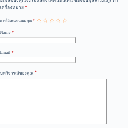
อีเมลของคุณจะไม่แสดงให้คนอื่นเห็น
ช่องข้อมูลจำเป็นถูกทำ
l
เครื่องหมาย
*
t
e
r
การให้คะแนนของคุณ
*
n
a
Name
*
t
i
v
e
Email
*
:
*
บทวิจารณ์ของคุณ