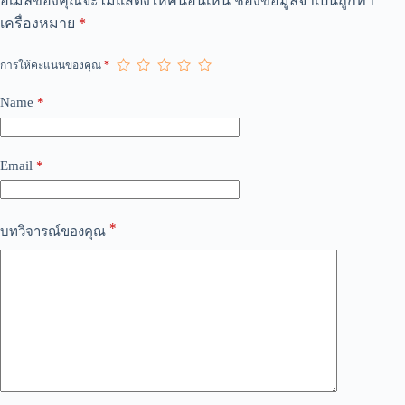
อีเมลของคุณจะไม่แสดงให้คนอื่นเห็น
ช่องข้อมูลจำเป็นถูกทำ
l
เครื่องหมาย
*
t
e
r
การให้คะแนนของคุณ
*
n
a
Name
*
t
i
v
e
Email
*
:
*
บทวิจารณ์ของคุณ