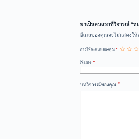
มาเป็นคนแรกที่วิจารณ์ “
A
อีเมลของคุณจะไม่แสดงให้ค
l
t
การให้คะแนนของคุณ
*
e
r
n
Name
*
a
t
i
*
v
บทวิจารณ์ของคุณ
e
: