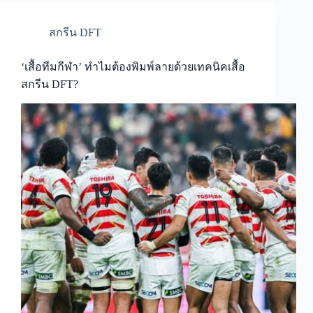
สกรีน DFT
‘เสื้อทีมกีฬา’ ทำไมต้องพิมพ์ลายด้วยเทคนิคเสื้อ
สกรีน DFT?