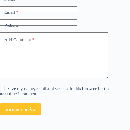
n
a
Email
*
t
i
v
Website
e
:
Add Comment
*
Save my name, email and website in this browser for the
next time I comment.
แสดงความเห็น