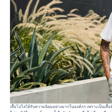
เสื้อโปโลได้รับความนิยมอย่างมากในองค์กร เพราะเป็นเสื