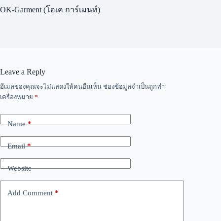
OK-Garment (โอเค การ์เมนท์)
Leave a Reply
A
อีเมลของคุณจะไม่แสดงให้คนอื่นเห็น
ช่องข้อมูลจำเป็นถูกทำ
l
เครื่องหมาย
*
t
e
r
Name
*
n
a
Email
*
t
i
v
Website
e
:
Add Comment
*