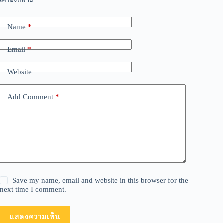
t
e
r
Name
*
n
a
Email
*
t
i
v
Website
e
:
Add Comment
*
Save my name, email and website in this browser for the
next time I comment.
แสดงความเห็น