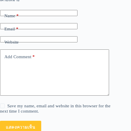
t
e
r
Name
*
n
a
Email
*
t
i
v
Website
e
:
Add Comment
*
Save my name, email and website in this browser for the
next time I comment.
แสดงความเห็น