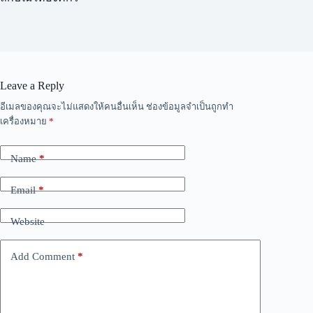
Leave a Reply
A
อีเมลของคุณจะไม่แสดงให้คนอื่นเห็น
ช่องข้อมูลจำเป็นถูกทำ
l
เครื่องหมาย
*
t
e
r
Name
*
n
a
Email
*
t
i
v
Website
e
:
Add Comment
*