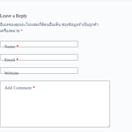
Leave a Reply
A
อีเมลของคุณจะไม่แสดงให้คนอื่นเห็น
ช่องข้อมูลจำเป็นถูกทำ
l
เครื่องหมาย
*
t
e
r
Name
*
n
a
Email
*
t
i
v
Website
e
:
Add Comment
*