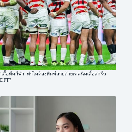
‘เสื้อทีมกีฬา’ ทำไมต้องพิมพ์ลายด้วยเทคนิคเสื้อสกรีน
DFT?